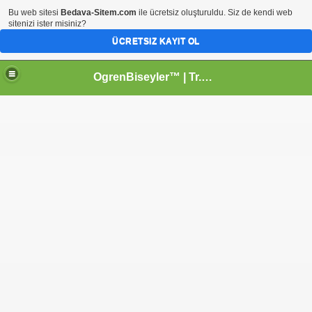
Bu web sitesi
Bedava-Sitem.com
ile ücretsiz oluşturuldu. Siz de kendi web
sitenizi ister misiniz?
ÜCRETSIZ KAYIT OL
OgrenBiseyler™ | Tr.Gg Kişisel Profesyonel