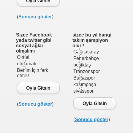
Oyla Gitsin
(
Sonucu göster
)
Sizce Facebook
sizce bu yıl hangi
yada twitter gibi
takım şampiyon
sosyal ağlar
olur?
olmalımı
Galatasaray
Olmalı
Fenerbahçe
olmamalı
beşiktaş
Benim İçin fark
Trabzonspor
etmez
Bursaspor
kasımpaşa
Oyla Gitsin
sivasspor
Oyla Gitsin
(
Sonucu göster
)
(
Sonucu göster
)