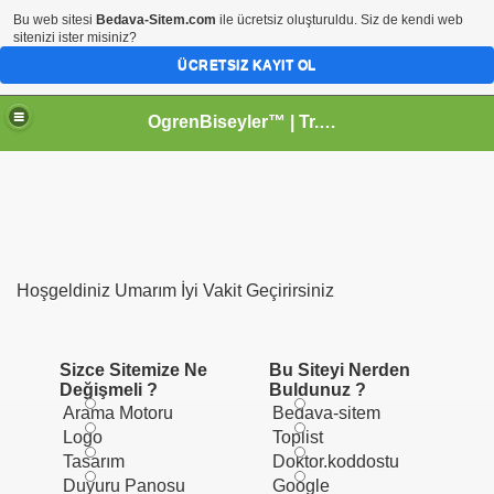
Bu web sitesi
Bedava-Sitem.com
ile ücretsiz oluşturuldu. Siz de kendi web
sitenizi ister misiniz?
ÜCRETSIZ KAYIT OL
OgrenBiseyler™ | Tr.Gg Kişisel Profesyonel
Hoşgeldiniz Umarım İyi Vakit Geçirirsiniz
Sizce Sitemize Ne
Bu Siteyi Nerden
Değişmeli ?
Buldunuz ?
Arama Motoru
Bedava-sitem
Logo
Toplist
Tasarım
Doktor.koddostu
Duyuru Panosu
Google