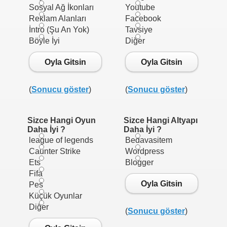
Sosyal Ağ İkonları
Youtube
Reklam Alanları
Facebook
İntro (Şu An Yok)
Tavsiye
Böyle İyi
Diğer
Oyla Gitsin
Oyla Gitsin
(
Sonucu göster
)
(
Sonucu göster
)
Sizce Hangi Oyun
Sizce Hangi Altyapı
Daha İyi ?
Daha İyi ?
league of legends
Bedavasitem
Caunter Strike
Wordpress
Ets
Blogger
Fifa
Oyla Gitsin
Pes
Küçük Oyunlar
Diğer
(
Sonucu göster
)